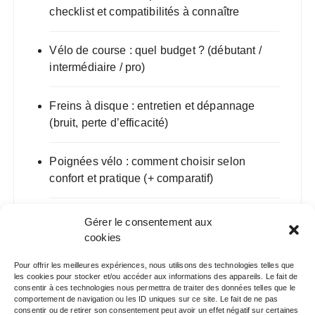
checklist et compatibilités à connaître
Vélo de course : quel budget ? (débutant /
intermédiaire / pro)
Freins à disque : entretien et dépannage
(bruit, perte d’efficacité)
Poignées vélo : comment choisir selon
confort et pratique (+ comparatif)
VTT de descente : guide d’achat 2025
Gérer le consentement aux
(géométrie, suspensions, composants)
cookies
Pour offrir les meilleures expériences, nous utilisons des technologies telles que
les cookies pour stocker et/ou accéder aux informations des appareils. Le fait de
consentir à ces technologies nous permettra de traiter des données telles que le
comportement de navigation ou les ID uniques sur ce site. Le fait de ne pas
consentir ou de retirer son consentement peut avoir un effet négatif sur certaines