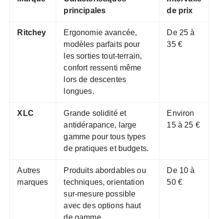
principales
de prix
Ritchey
Ergonomie avancée,
De 25 à
modèles parfaits pour
35 €
les sorties tout-terrain,
confort ressenti même
lors de descentes
longues.
XLC
Grande solidité et
Environ
antidérapance, large
15 à 25 €
gamme pour tous types
de pratiques et budgets.
Autres
Produits abordables ou
De 10 à
marques
techniques, orientation
50 €
sur-mesure possible
avec des options haut
de gamme.