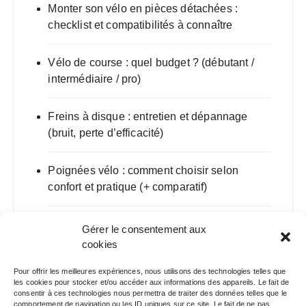
Monter son vélo en pièces détachées :
checklist et compatibilités à connaître
Vélo de course : quel budget ? (débutant /
intermédiaire / pro)
Freins à disque : entretien et dépannage
(bruit, perte d’efficacité)
Poignées vélo : comment choisir selon
confort et pratique (+ comparatif)
VTT de descente : guide d’achat 2025
Gérer le consentement aux
(géométrie, suspensions, composants)
cookies
Pour offrir les meilleures expériences, nous utilisons des technologies telles que
les cookies pour stocker et/ou accéder aux informations des appareils. Le fait de
consentir à ces technologies nous permettra de traiter des données telles que le
comportement de navigation ou les ID uniques sur ce site. Le fait de ne pas