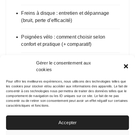
Freins à disque : entretien et dépannage
(bruit, perte d’efficacité)
Poignées vélo : comment choisir selon
confort et pratique (+ comparatif)
VTT de descente : guide d’achat 2025
Gérer le consentement aux
(géométrie, suspensions, composants)
cookies
Pour offrir les meilleures expériences, nous utilisons des technologies telles que
les cookies pour stocker et/ou accéder aux informations des appareils. Le fait de
consentir à ces technologies nous permettra de traiter des données telles que le
comportement de navigation ou les ID uniques sur ce site. Le fait de ne pas
consentir ou de retirer son consentement peut avoir un effet négatif sur certaines
caractéristiques et fonctions.
Back to top
Accepter